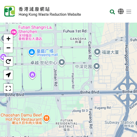
Skip to main content
Body
首页
+
−