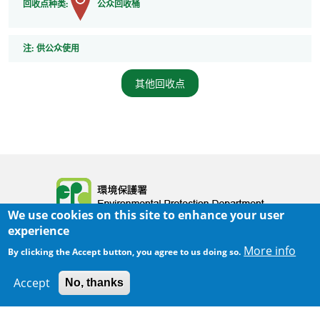
回收点种类:
公众回收桶
注
注:
供公众使用
其他回收点
Body
We use cookies on this site to enhance your user
experience
More info
By clicking the Accept button, you agree to us doing so.
Accept
No, thanks
300 m
Leaflet
|
Map data ©
Google
主页
|
网页指南
|
重要告示
|
私隐政策