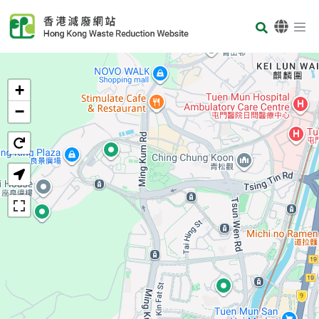
Skip to main content
Body
首页
+
−