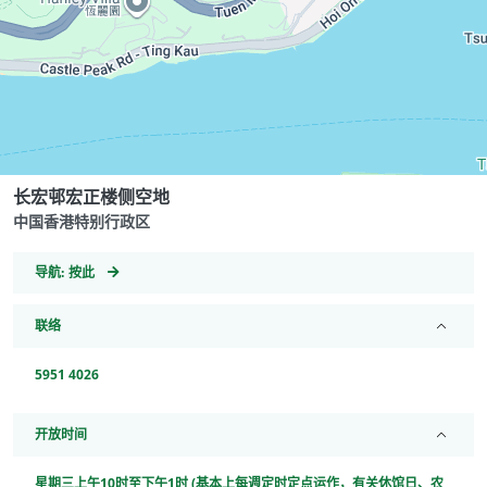
长宏邨宏正楼侧空地
中国香港特别行政区
GeoCoordinates
导航:
按此
联络
5951 4026
开放时间
星期三上午10时至下午1时 (基本上每週定时定点运作，有关休馆日、农