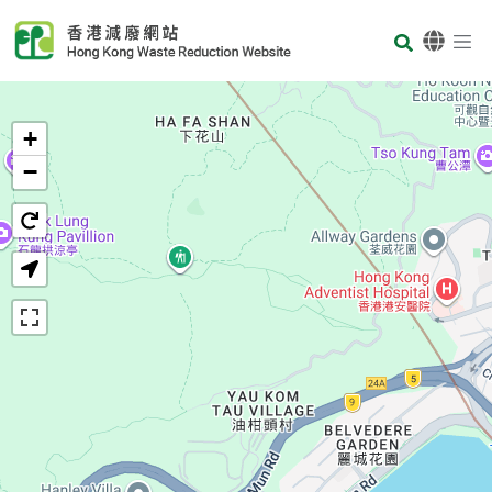
Skip to main content
Body
首页
+
−