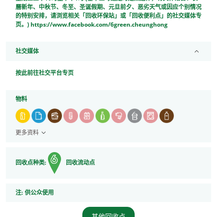
曆新年、中秋节、冬至、圣诞假期、元旦前夕、恶劣天气或因应个别情况
的特别安排，请浏览相关「回收环保站」或「回收便利点」的社交媒体专
页。) https://www.facebook.com/6green.cheunghong
社交媒体
按此前往社交平台专页
物料
更多资料
回收点种类:
回收流动点
注
注:
供公众使用
其他回收点