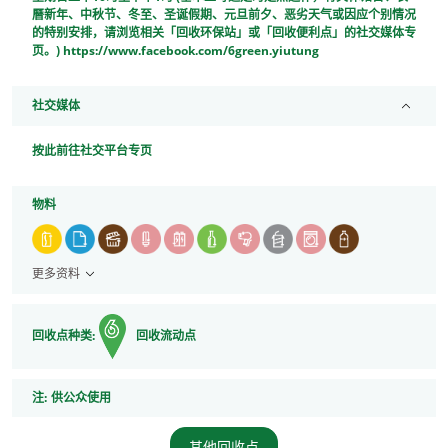
曆新年、中秋节、冬至、圣诞假期、元旦前夕、恶劣天气或因应个别情况
的特别安排，请浏览相关「回收环保站」或「回收便利点」的社交媒体专
页。) https://www.facebook.com/6green.yiutung
社交媒体
按此前往社交平台专页
物料
更多资料
回收点种类:
回收流动点
注
注:
供公众使用
其他回收点