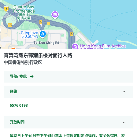
筲箕湾耀东邨耀乐楼对面行人路
中国香港特别行政区
GeoCoordinates
导航:
按此
联络
6576 0193
开放时间
星期日上午10时至下午1时 (基本上每週定时定点运作，有关休馆日、农