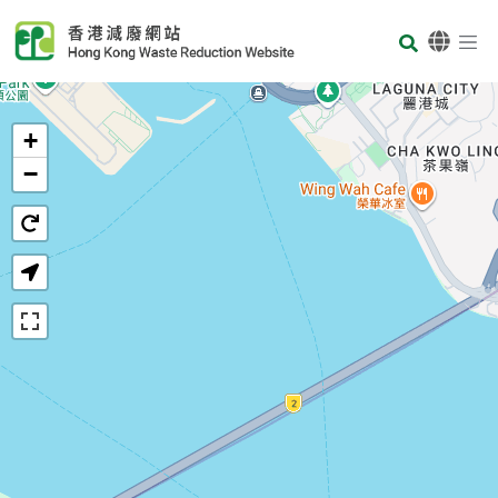
Skip to main content
Body
首页
+
−