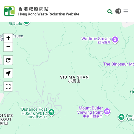
Skip to main content
Body
首页
+
−