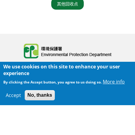
其他回收点
Body
We use cookies on this site to enhance your user
experience
More info
By clicking the Accept button, you agree to us doing so.
Accept
No, thanks
300 m
主页
|
网页指南
|
重要告示
|
私隐政策
Leaflet
|
Map data ©
Google
Body
© 2025 环境保护署
覆检日期:
2025-06-02 23:05
Body