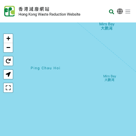
Skip to main content
Body
首页
+
−