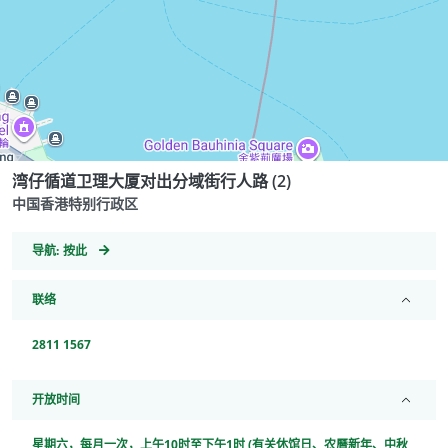
湾仔循道卫理大厦对出分域街行人路 (2)
中国香港特别行政区
GeoCoordinates
导航:
按此
联络
2811 1567
开放时间
星期六，每月一次，上午10时至下午1时 (有关休馆日、农曆新年、中秋