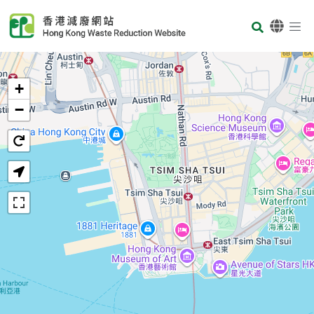
Skip to main content
Body
首页
+
−