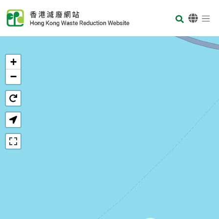
Skip to main content
Body
首页
+
−