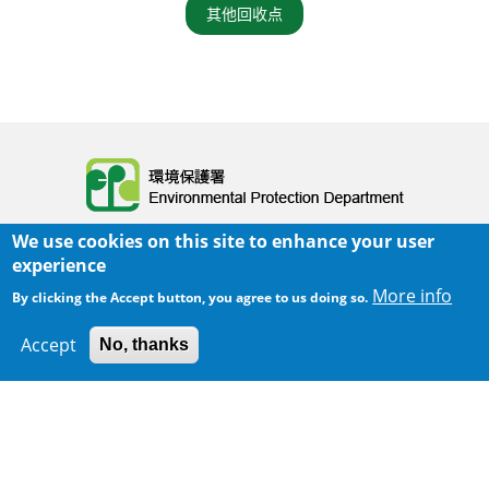
其他回收点
Body
We use cookies on this site to enhance your user
experience
More info
By clicking the Accept button, you agree to us doing so.
Accept
No, thanks
300 m
主页
|
网页指南
|
重要告示
|
私隐政策
Leaflet
|
Map data ©
Google
Body
© 2025 环境保护署
覆检日期:
2026-02-02 11:44
Body