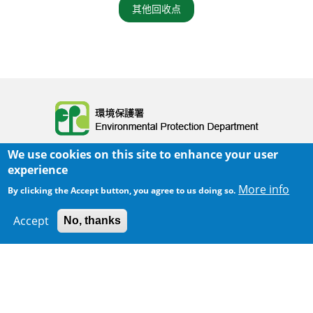
其他回收点
Body
We use cookies on this site to enhance your user
experience
More info
By clicking the Accept button, you agree to us doing so.
Accept
No, thanks
300 m
主页
|
网页指南
|
重要告示
|
私隐政策
Leaflet
|
Map data ©
Google
Body
© 2025 环境保护署
覆检日期:
2025-06-02 23:05
Body