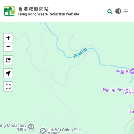
Skip to main content
Body
首页
+
−