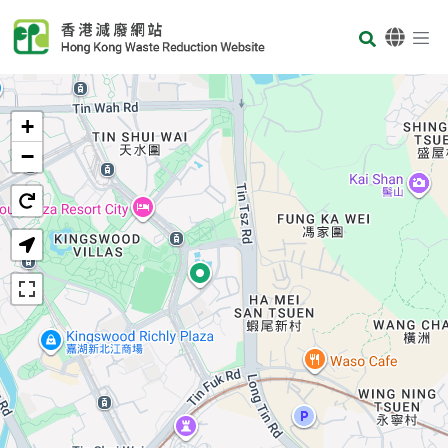
Skip to main content
Body
首页
+
−