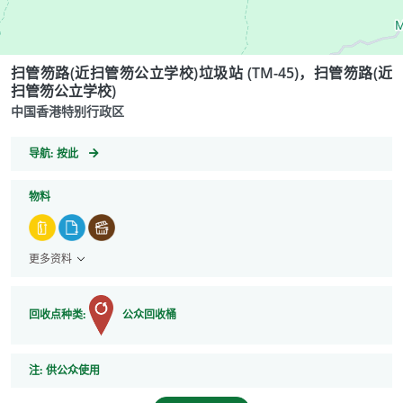
扫管笏路(近扫管笏公立学校)垃圾站 (TM-45)，扫管笏路(近
扫管笏公立学校)
中国香港特别行政区
GeoCoordinates
导航:
按此
物料
更多资料
回收点种类:
公众回收桶
注
注:
供公众使用