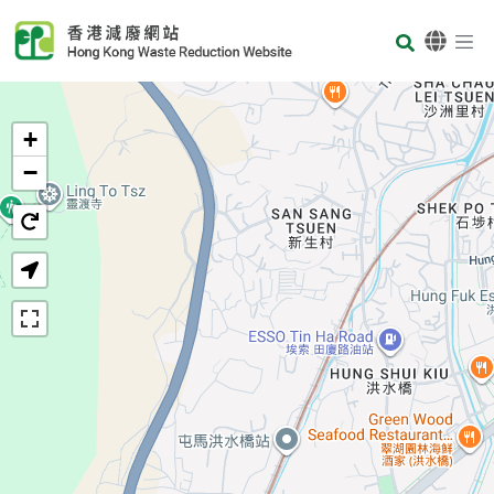
Skip to main content
Body
首页
+
−