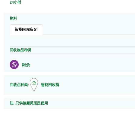
24小时
物料
智能回收箱 01
回收物品种类
厨余
回收点种类:
智能回收桶
注
注:
只供该屋苑居民使用