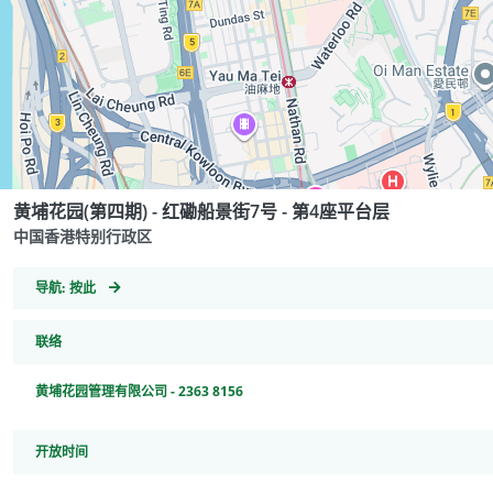
黄埔花园(第四期) - 红磡船景街7号 - 第4座平台层
中国香港特别行政区
GeoCoordinates
导航:
按此
联络
黄埔花园管理有限公司 - 2363 8156
开放时间