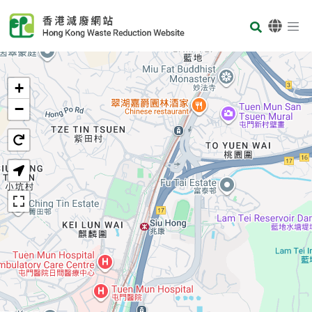
Skip to main content
Body
首页
+
−