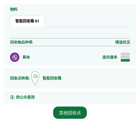
物料
智能回收箱 01
回收物品种类
满溢状况
厨余
提供服务
回收点种类:
智能回收桶
注
注:
供公众使用
其他回收点