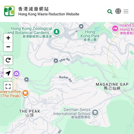
Skip to main content
Body
首页
+
−