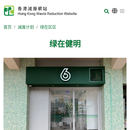
Skip to main content
Body
首页
减废计划
绿在区区
绿在健明
Body