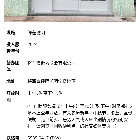
设施
绿在健明
投入服
2024
务年份
营办团
将军澳街坊联会有限公司
体
地址
将军澳健明邨明宇楼地下
开放时
上午8时至下午9时
间
(1. 自助服务模式：上午8时至10时 及 下午1时至9时; 2.
基本上全年开放，有关农历新年、中秋节、冬至、圣诞
假期、元旦前夕、恶劣天气或因应个别情况的特别安
排，请浏览「回收便利点」的社交媒体专页。)
联络电
5535 9417 (T/W)