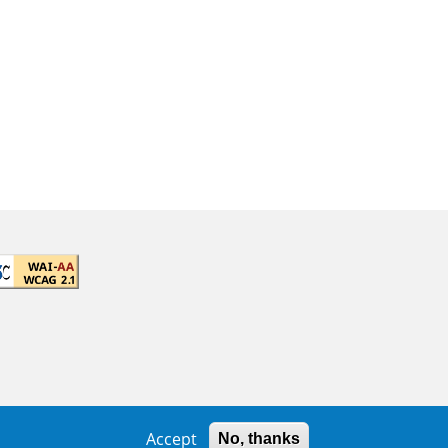
Accept
No, thanks