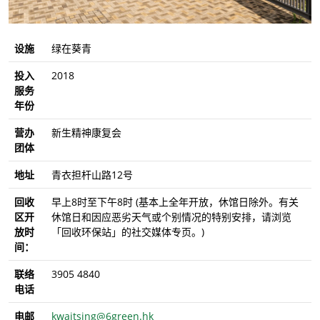
设施
绿在葵青
投入
2018
服务
年份
营办
新生精神康复会
团体
地址
青衣担杆山路12号
回收
早上8时至下午8时 (基本上全年开放，休馆日除外。有关
区开
休馆日和因应恶劣天气或个别情况的特别安排，请浏览
放时
「回收环保站」的社交媒体专页。)
间：
联络
3905 4840
电话
电邮
kwaitsing@6green.hk