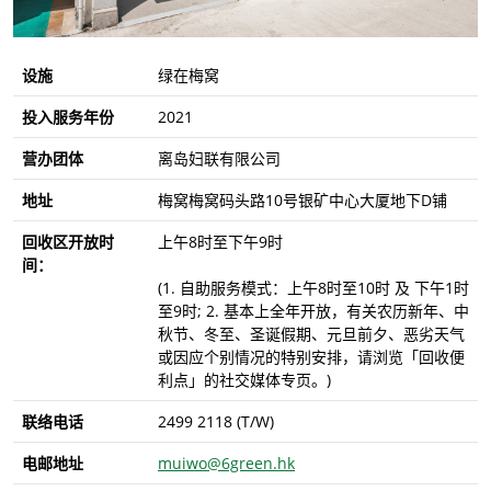
设施
绿在梅窝
投入服务年份
2021
营办团体
离岛妇联有限公司
地址
梅窝梅窝码头路10号银矿中心大厦地下D铺
回收区开放时
上午8时至下午9时
间：
(1. 自助服务模式：上午8时至10时 及 下午1时
至9时; 2. 基本上全年开放，有关农历新年、中
秋节、冬至、圣诞假期、元旦前夕、恶劣天气
或因应个别情况的特别安排，请浏览「回收便
利点」的社交媒体专页。)
联络电话
2499 2118 (T/W)
电邮地址
muiwo@6green.hk