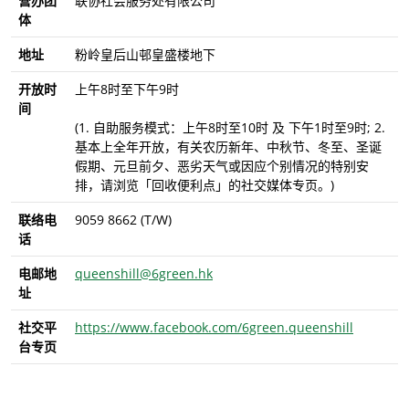
营办团
联协社会服务处有限公司
体
地址
粉岭皇后山邨皇盛楼地下
开放时
上午8时至下午9时
间
(1. 自助服务模式：上午8时至10时 及 下午1时至9时; 2.
基本上全年开放，有关农历新年、中秋节、冬至、圣诞
假期、元旦前夕、恶劣天气或因应个别情况的特别安
排，请浏览「回收便利点」的社交媒体专页。)
联络电
9059 8662 (T/W)
话
电邮地
queenshill@6green.hk
址
社交平
https://www.facebook.com/6green.queenshill
台专页