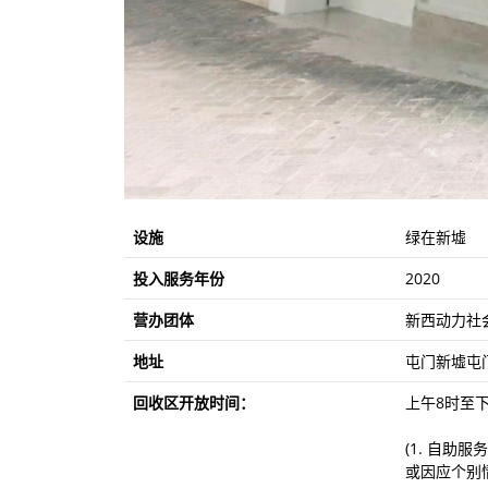
设施
绿在新墟
投入服务年份
2020
营办团体
新西动力社
地址
屯门新墟屯门
回收区开放时间：
上午8时至下
(1. 自助
或因应个别