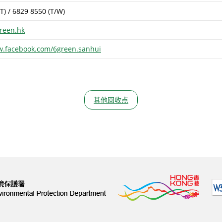
T) / 6829 8550 (T/W)
reen.hk
w.facebook.com/6green.sanhui
其他回收点