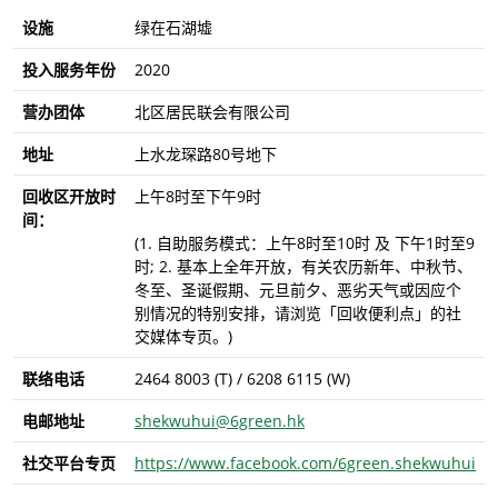
设施
绿在石湖墟
投入服务年份
2020
营办团体
北区居民联会有限公司
地址
上水龙琛路80号地下
回收区开放时
上午8时至下午9时
间：
(1. 自助服务模式：上午8时至10时 及 下午1时至9
时; 2. 基本上全年开放，有关农历新年、中秋节、
冬至、圣诞假期、元旦前夕、恶劣天气或因应个
别情况的特别安排，请浏览「回收便利点」的社
交媒体专页。)
联络电话
2464 8003 (T) / 6208 6115 (W)
电邮地址
shekwuhui@6green.hk
社交平台专页
https://www.facebook.com/6green.shekwuhui