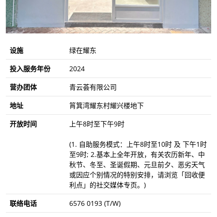
设施
绿在耀东
投入服务年份
2024
营办团体
青云荟有限公司
地址
筲箕湾耀东村耀兴楼地下
开放时间
上午8时至下午9时
(1. 自助服务模式：上午8时至10时 及 下午1时
至9时; 2.基本上全年开放，有关农历新年、中
秋节、冬至、圣诞假期、元旦前夕、恶劣天气
或因应个别情况的特别安排，请浏览「回收便
利点」的社交媒体专页。)
联络电话
6576 0193 (T/W)