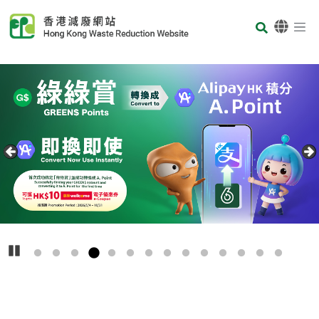
Skip to main content
Body
首页
Carousel Item
Text
播放
主
要
回