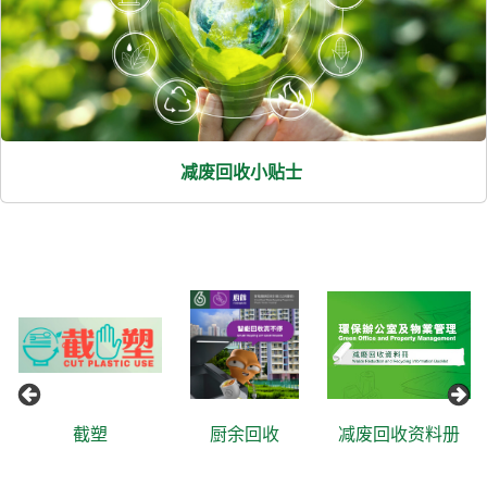
减废回收小贴士
截塑
厨余回收
减废回收资料册
绿在