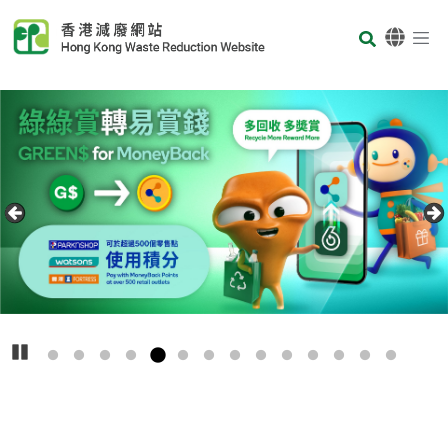
Skip to main content
Body
首页
Carousel Item
Text
播放
主
要
回