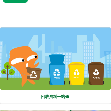
熱
門
項
目
回收资料一站通