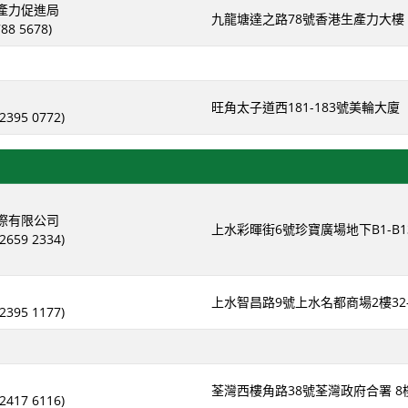
產力促進局
九龍塘達之路78號香港生產力大樓
788 5678)
旺角太子道西181-183號美輪大廈
395 0772)
際有限公司
上水彩暉街6號珍寶廣場地下B1-B1
659 2334)
上水智昌路9號上水名都商場2樓32-
395 1177)
荃灣西樓角路38號荃灣政府合署 8
417 6116)