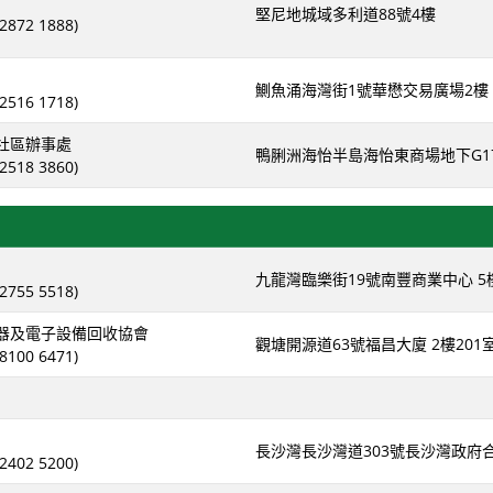
堅尼地城域多利道88號4樓
872 1888)
鰂魚涌海灣街1號華懋交易廣場2樓
516 1718)
社區辦事處
鴨脷洲海怡半島海怡東商場地下G1
518 3860)
九龍灣臨樂街19號南豐商業中心 5
755 5518)
器及電子設備回收協會
觀塘開源道63號福昌大廈 2樓201
100 6471)
長沙灣長沙灣道303號長沙灣政府
402 5200)