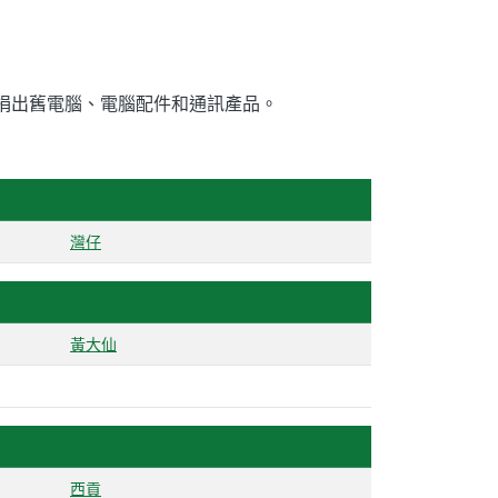
告捐出舊電腦、電腦配件和通訊產品。
灣仔
黃大仙
西貢