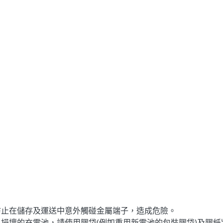
。
防止在儲存及運送中意外觸碰金屬端子，造成危險。
損壞的充電池，請使用膠袋(例如重用新電池的包裝膠袋)及膠紙