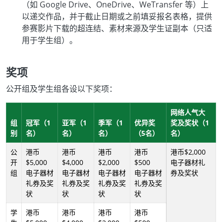
（如 Google Drive、OneDrive、WeTransfer 等）上
以递交作品，并于截止日期或之前填妥报名表格，提供
参赛影片下载的超连结、素材来源及学生证副本（只适
用于学生组）。
奖项
公开组及学生组各设以下奖项：
网络人气大
组
冠军
（1
亚军
（1
季军
（1
优异奖
奖及奖状
（1
别
名）
名）
名）
（5名）
名）
公
港币
港币
港币
港币
港币$2,000
开
$5,000
$4,000
$2,000
$500
电子器材礼
组
电子器材
电子器材
电子器材
电子器材
券及奖状
礼券及奖
礼券及奖
礼券及奖
礼券及奖
状
状
状
状
学
港币
港币
港币
港币