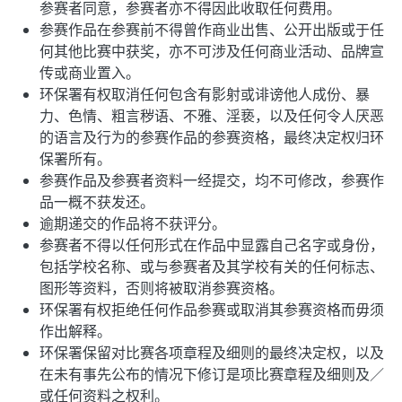
参赛者同意，参赛者亦不得因此收取任何费用。
参赛作品在参赛前不得曾作商业出售、公开出版或于任
何其他比赛中获奖，亦不可涉及任何商业活动、品牌宣
传或商业置入。
环保署有权取消任何包含有影射或诽谤他人成份、暴
力、色情、粗言秽语、不雅、淫亵，以及任何令人厌恶
的语言及行为的参赛作品的参赛资格，最终决定权归环
保署所有。
参赛作品及参赛者资料一经提交，均不可修改，参赛作
品一概不获发还。
逾期递交的作品将不获评分。
参赛者不得以任何形式在作品中显露自己名字或身份，
包括学校名称、或与参赛者及其学校有关的任何标志、
图形等资料，否则将被取消参赛资格。
环保署有权拒绝任何作品参赛或取消其参赛资格而毋须
作出解释。
环保署保留对比赛各项章程及细则的最终决定权，以及
在未有事先公布的情况下修订是项比赛章程及细则及／
或任何资料之权利。