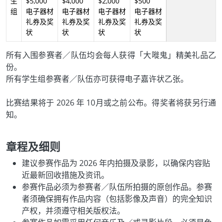
生
$5,000
$4,000
$2,000
$500
组
电子器材
电子器材
电子器材
电子器材
礼券及奖
礼券及奖
礼券及奖
礼券及奖
状
状
状
状
所有入围参赛者／队伍均会每人获得「大嘥鬼」精美礼品乙
份。
所有学生组参赛者／队伍亦可获得电子嘉许状乙张。
比赛结果将于 2026 年 10月或之前公布。得奖者将获另行通
知。
章程及细则
建议参赛作品为 2026 年内拍摄及录影，以确保内容贴
近最新回收措施及资讯。
参赛作品必须为参赛者／队伍所拍摄的原创作品。参赛
者须确保拥有作品内容（包括影像及声音）的完全知识
产权，并须遵守相关版权法。