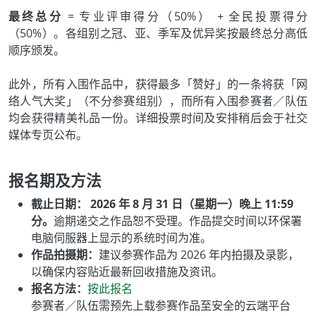
最终总分
= 专业评审得分（50%） + 全民投票得分
（50%）。各组别之冠、亚、季军及优异奖按最终总分高低
顺序颁发。
此外，所有入围作品中，获得最多「赞好」的一条将获「网
络人气大奖」（不分参赛组别），而所有入围参赛者／队伍
均会获得精美礼品一份。详细投票时间及安排稍后会于社交
媒体专页公布。
报名期及方法
截止日期： 2026 年 8 月 31 日（星期一）晚上 11:59
分。
逾期递交之作品恕不受理。作品提交时间以环保署
电脑伺服器上显示的系统时间为准。
作品拍摄期：
建议参赛作品为 2026 年内拍摄及录影，
以确保内容贴近最新回收措施及资讯。
报名方法：
按此报名
参赛者／队伍需预先上载参赛作品至安全的云端平台