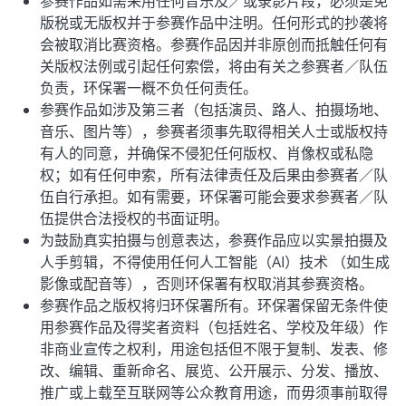
参赛作品如需采用任何音乐及／或录影片段，必须是免
版税或无版权并于参赛作品中注明。任何形式的抄袭将
会被取消比赛资格。参赛作品因并非原创而抵触任何有
关版权法例或引起任何索偿，将由有关之参赛者／队伍
负责，环保署一概不负任何责任。
参赛作品如涉及第三者（包括演员、路人、拍摄场地、
音乐、图片等），参赛者须事先取得相关人士或版权持
有人的同意，并确保不侵犯任何版权、肖像权或私隐
权；如有任何申索，所有法律责任及后果由参赛者／队
伍自行承担。如有需要，环保署可能会要求参赛者／队
伍提供合法授权的书面证明。
为鼓励真实拍摄与创意表达，参赛作品应以实景拍摄及
人手剪辑，不得使用任何人工智能（AI）技术 （如生成
影像或配音等），否则环保署有权取消其参赛资格。
参赛作品之版权将归环保署所有。环保署保留无条件使
用参赛作品及得奖者资料（包括姓名、学校及年级）作
非商业宣传之权利，用途包括但不限于复制、发表、修
改、编辑、重新命名、展览、公开展示、分发、播放、
推广或上载至互联网等公众教育用途，而毋须事前取得