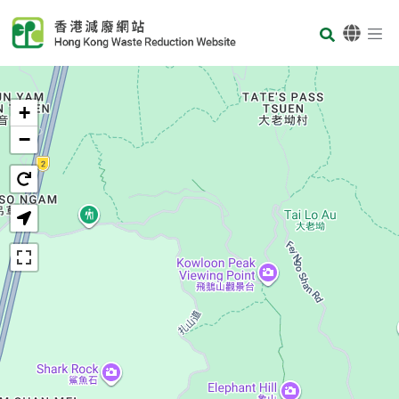
Skip to main content
Body
首页
+
−