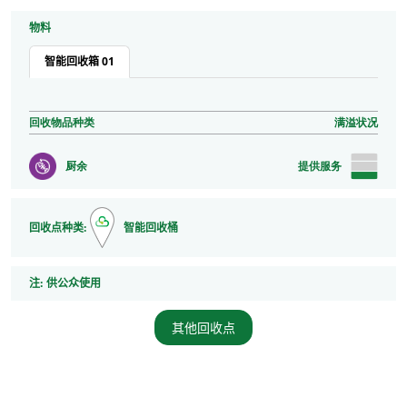
物料
智能回收箱 01
回收物品种类
满溢状况
厨余
提供服务
回收点种类:
智能回收桶
注
注:
供公众使用
其他回收点