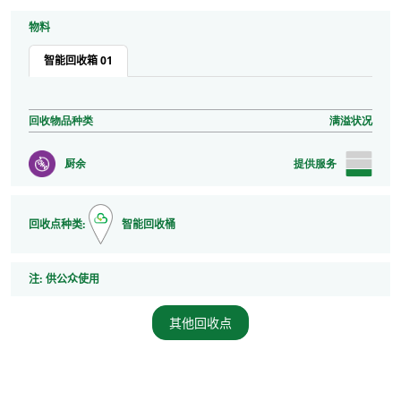
物料
智能回收箱 01
回收物品种类
满溢状况
厨余
提供服务
回收点种类:
智能回收桶
注
注:
供公众使用
其他回收点