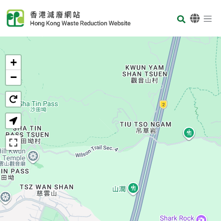
Skip to main content
Body
首页
+
−