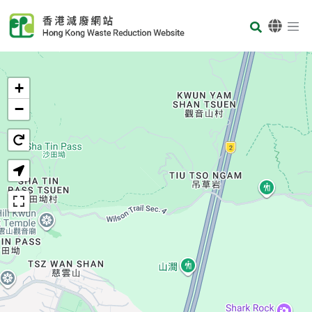
Skip to main content
Body
首頁
+
−