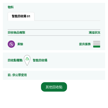
物料
智能回收箱 01
回收物品種類
滿溢狀況
廚餘
提供服務
回收點種類:
智能回收桶
註
註:
供公眾使用
其他回收點