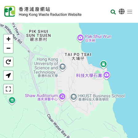
Skip to main content
Body
首页
+
−