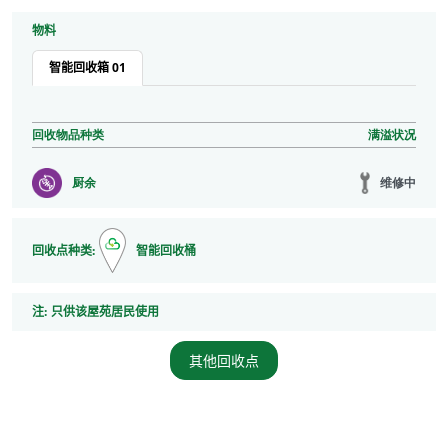
物料
智能回收箱 01
回收物品种类
满溢状况
维修中
厨余
回收点种类:
智能回收桶
注
注:
只供该屋苑居民使用
其他回收点