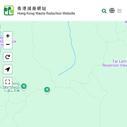
Skip to main content
Body
首页
+
−