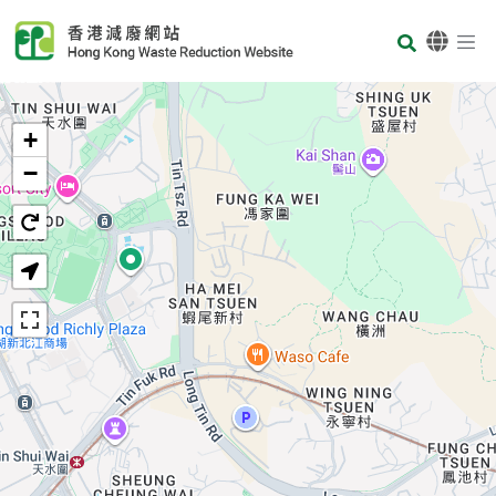
Skip to main content
Body
首页
+
−