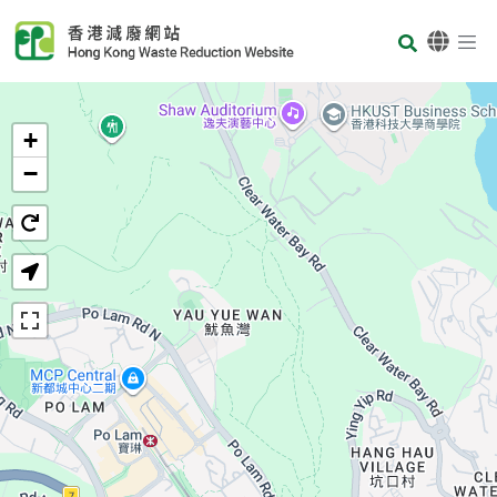
Skip to main content
Body
首页
+
−