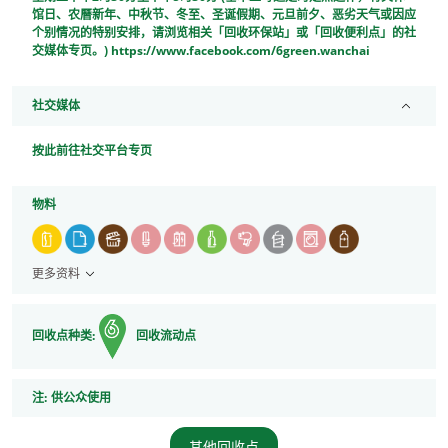
馆日、农曆新年、中秋节、冬至、圣诞假期、元旦前夕、恶劣天气或因应
个别情况的特别安排，请浏览相关「回收环保站」或「回收便利点」的社
交媒体专页。) https://www.facebook.com/6green.wanchai
社交媒体
按此前往社交平台专页
物料
更多资料
回收点种类:
回收流动点
注
注:
供公众使用
其他回收点