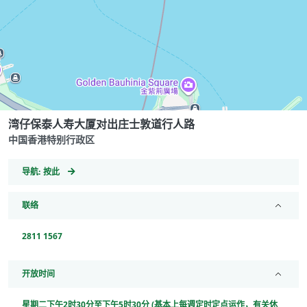
湾仔保泰人寿大厦对出庄士敦道行人路
中国香港特别行政区
GeoCoordinates
导航:
按此
联络
2811 1567
开放时间
星期二下午2时30分至下午5时30分 (基本上每週定时定点运作，有关休