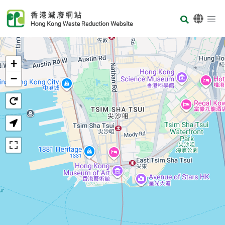
Skip to main content
Body
首页
+
−