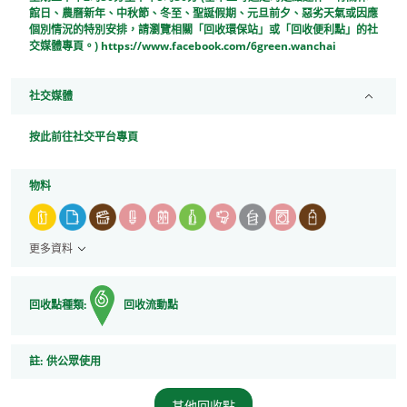
館日、農曆新年、中秋節、冬至、聖誕假期、元旦前夕、惡劣天氣或因應
個別情況的特別安排，請瀏覽相關「回收環保站」或「回收便利點」的社
交媒體專頁。) https://www.facebook.com/6green.wanchai
社交媒體
按此前往社交平台專頁
物料
更多資料
回收點種類:
回收流動點
註
註:
供公眾使用
其他回收點