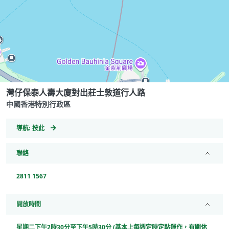
灣仔保泰人壽大廈對出莊士敦道行人路
中國香港特別行政區
GeoCoordinates
導航:
按此
聯絡
2811 1567
開放時間
星期二下午2時30分至下午5時30分 (基本上每週定時定點運作，有關休