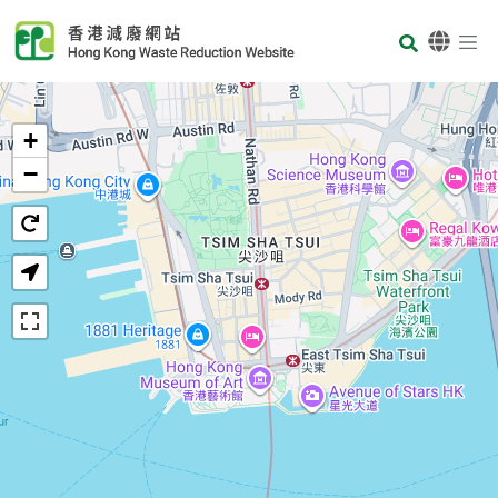
Skip to main content
Body
首頁
+
−