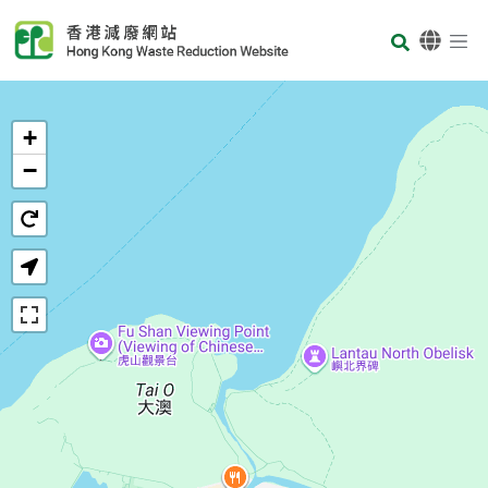
Skip to main content
Body
首页
+
−