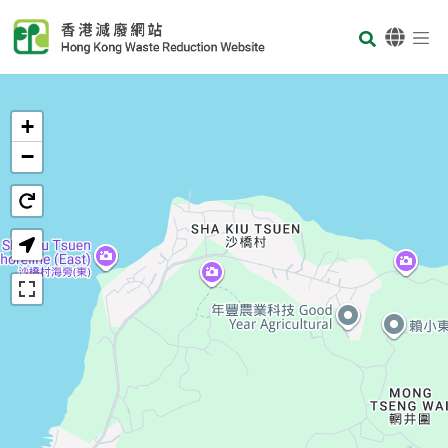
Skip to main content
Body
首页
+
−