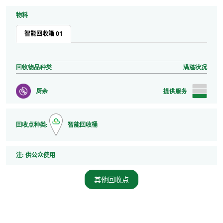
物料
智能回收箱 01
回收物品种类
满溢状况
厨余
提供服务
回收点种类:
智能回收桶
注
注:
供公众使用
其他回收点