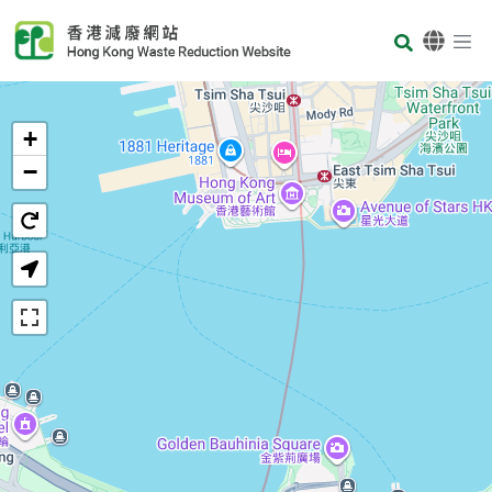
Skip to main content
Body
首页
+
−