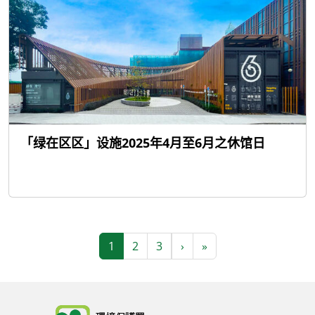
「绿在区区」设施2025年4月至6月之休馆日
Pagination
Next page
Last page
1
2
3
›
»
Body