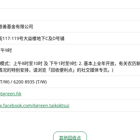
慈善基金有限公司
117-119号大益楼地下C及D号铺
午9时
服务模式：上午8时至10时 及 下午1时至9时; 2. 基本上全年开放，有
情况的特别安排，请浏览「回收便利点」的社交媒体专页。)
T/W) / 6200 8935 (T/W)
@6green.hk
w.facebook.com/6green.taikoktsui
其他回收点