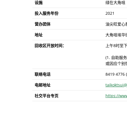
设施
绿在大角咀
投入服务年份
2021
营办团体
油尖旺爱心
地址
大角咀埃华街
回收区开放时间：
上午8时至下
(1. 自助
或因应个别
联络电话
8419 4776 (
电邮地址
taikoktsui
社交平台专页
https://ww