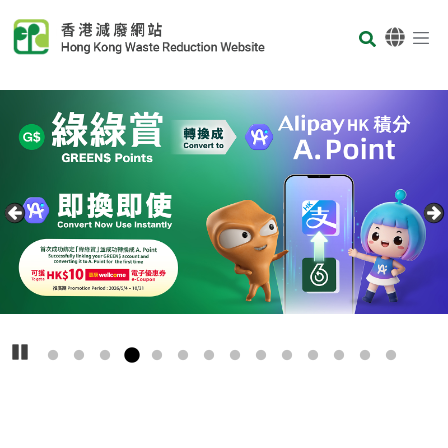
Skip to main content
Body
首页
Carousel Item
Text
播放
主
要
回