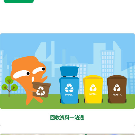
熱
門
項
目
回收资料一站通