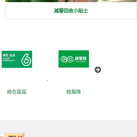
減廢回收小貼士
綠在區區
綠展隊
綠綠賞(電子)