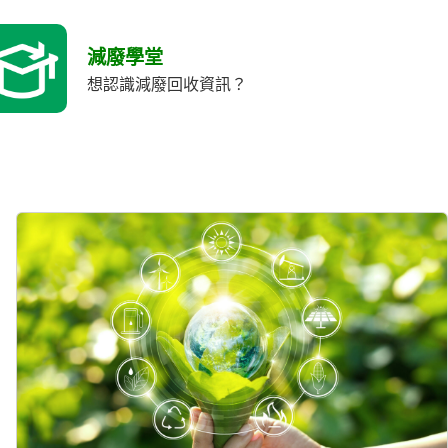
減廢學堂
想認識減廢回收資訊？