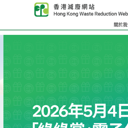
Skip to main content
關於我
首頁
Carousel Item
Text