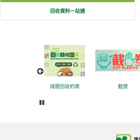
回收資料一站通
目
減廢回收約章
截塑
播放
Body