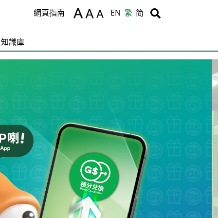
Body
Body
網頁指南
EN
繁
简
知識庫
C
T