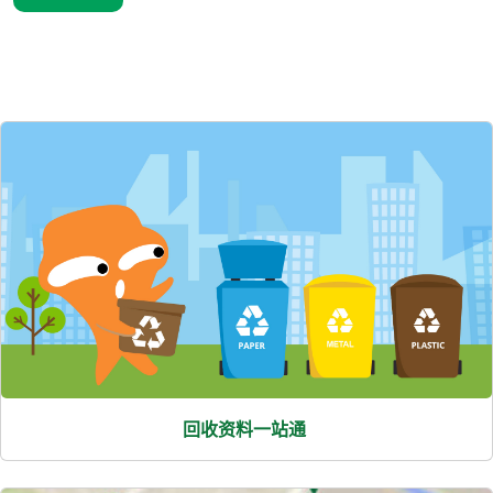
熱
門
項
目
回收资料一站通