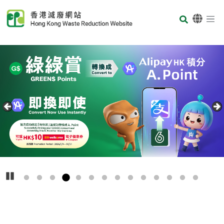
Skip to main content
Body
首页
Carousel Item
Text
播放
主
要
回