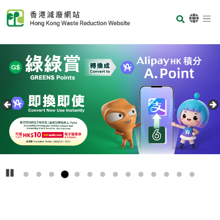
Skip to main content
Body
首页
Carousel Item
Text
播放
主
要
回