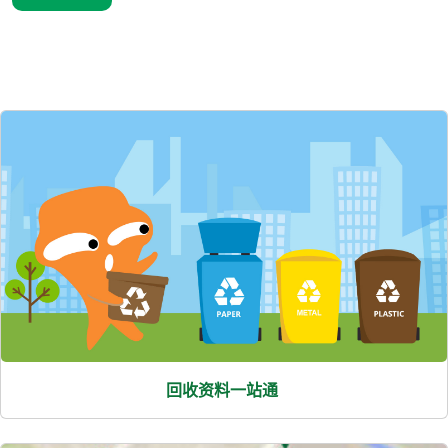
熱
門
項
目
回收资料一站通