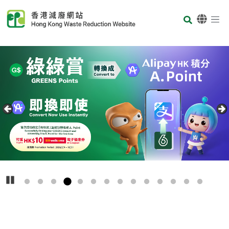
Skip to main content
Body
首页
Carousel Item
Text
播放
主
要
回