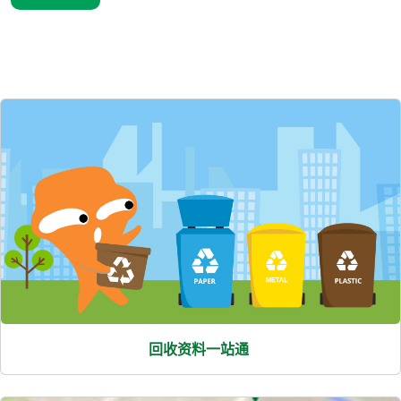
熱
門
項
目
回收资料一站通