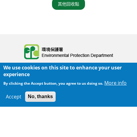
其他回收點
Body
We use cookies on this site to enhance your user
experience
More info
By clicking the Accept button, you agree to us doing so.
Accept
No, thanks
300 m
主頁
|
網頁指南
|
重要告示
|
私隱政策
Leaflet
|
Map data ©
Google
Body
© 2025 環境保護署
覆檢日期:
2025-07-04 10:33
Body