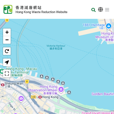
Skip to main content
Body
首頁
+
−