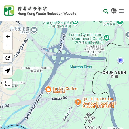
Skip to main content
Body
首頁
+
−