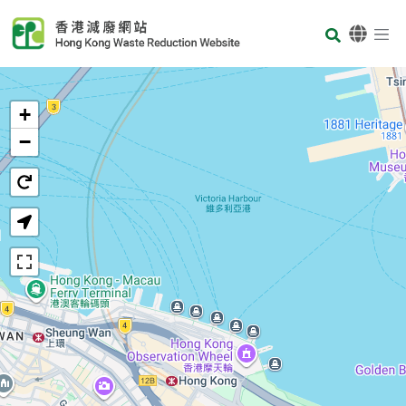
Skip to main content
Body
首頁
+
−